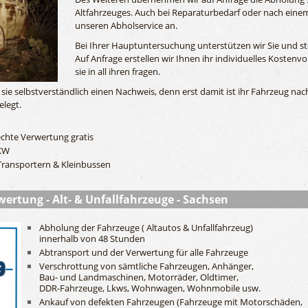
Altfahrzeuges. Auch bei Reparaturbedarf oder nach einem
unseren Abholservice an.
Bei Ihrer Hauptuntersuchung unterstützen wir Sie und ste
Auf Anfrage erstellen wir Ihnen ihr individuelles Kosten
sie in all ihren fragen.
ie selbstverständlich einen Nachweis, denn erst damit ist ihr Fahrzeug nac
elegt.
hte Verwertung gratis
PKW
Transportern & Kleinbussen
wertung - Alt- & Unfallfahrzeuge - Sachsen
Abholung der Fahrzeuge ( Altautos & Unfallfahrzeug)
innerhalb von 48 Stunden
Abtransport und der Verwertung für alle Fahrzeuge
Verschrottung von sämtliche Fahrzeugen, Anhänger,
Bau- und Landmaschinen, Motorräder, Oldtimer,
DDR-Fahrzeuge, Lkws, Wohnwagen, Wohnmobile usw.
Ankauf von defekten Fahrzeugen (Fahrzeuge mit Motorschäden,